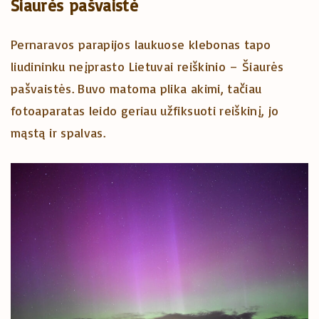
Šiaurės pašvaistė
Pernaravos parapijos laukuose klebonas tapo
liudininku neįprasto Lietuvai reiškinio – Šiaurės
pašvaistės. Buvo matoma plika akimi, tačiau
fotoaparatas leido geriau užfiksuoti reiškinį, jo
mąstą ir spalvas.