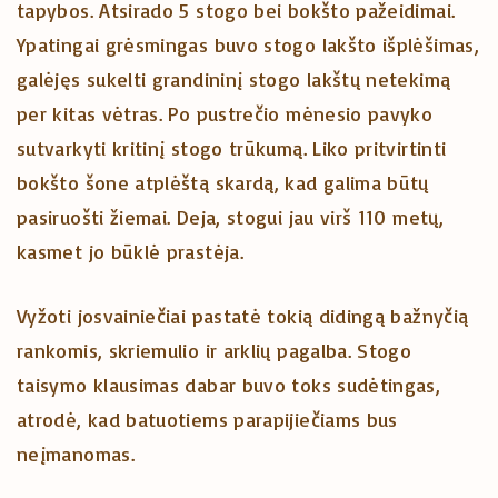
tapybos. Atsirado 5 stogo bei bokšto pažeidimai.
Ypatingai grėsmingas buvo stogo lakšto išplėšimas,
galėjęs sukelti grandininį stogo lakštų netekimą
per kitas vėtras. Po pustrečio mėnesio pavyko
sutvarkyti kritinį stogo trūkumą. Liko pritvirtinti
bokšto šone atplėštą skardą, kad galima būtų
pasiruošti žiemai. Deja, stogui jau virš 110 metų,
kasmet jo būklė prastėja.
Vyžoti josvainiečiai pastatė tokią didingą bažnyčią
rankomis, skriemulio ir arklių pagalba. Stogo
taisymo klausimas dabar buvo toks sudėtingas,
atrodė, kad batuotiems parapijiečiams bus
neįmanomas.