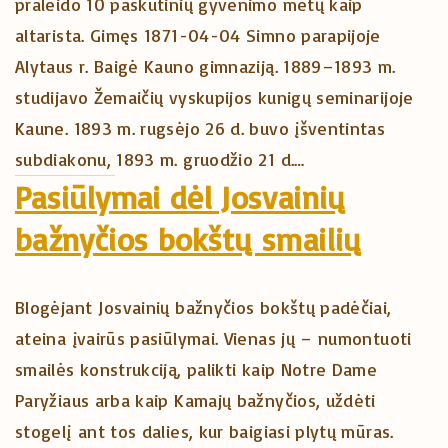
praleido 10 paskutinių gyvenimo metų kaip
altarista. Gimęs 1871-04-04 Simno parapijoje
Alytaus r. Baigė Kauno gimnaziją. 1889–1893 m.
studijavo Žemaičių vyskupijos kunigų seminarijoje
Kaune. 1893 m. rugsėjo 26 d. buvo įšventintas
subdiakonu, 1893 m. gruodžio 21 d.…
Pasiūlymai dėl Josvainių
bažnyčios bokštų smailių
Blogėjant Josvainių bažnyčios bokštų padėčiai,
ateina įvairūs pasiūlymai. Vienas jų – numontuoti
smailės konstrukciją, palikti kaip Notre Dame
Paryžiaus arba kaip Kamajų bažnyčios, uždėti
stogelį ant tos dalies, kur baigiasi plytų mūras.