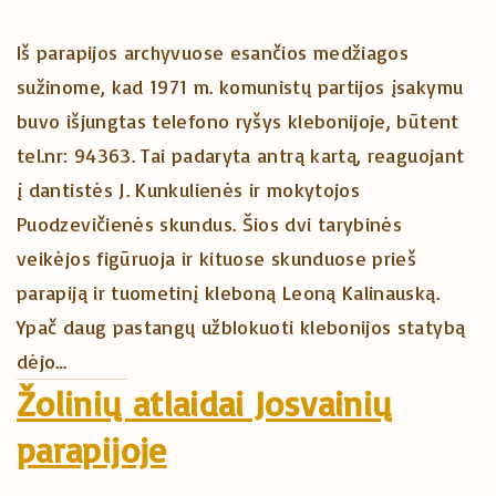
Iš parapijos archyvuose esančios medžiagos
sužinome, kad 1971 m. komunistų partijos įsakymu
buvo išjungtas telefono ryšys klebonijoje, būtent
tel.nr: 94363. Tai padaryta antrą kartą, reaguojant
į dantistės J. Kunkulienės ir mokytojos
Puodzevičienės skundus. Šios dvi tarybinės
veikėjos figūruoja ir kituose skunduose prieš
parapiją ir tuometinį kleboną Leoną Kalinauską.
Ypač daug pastangų užblokuoti klebonijos statybą
dėjo…
Žolinių atlaidai Josvainių
parapijoje