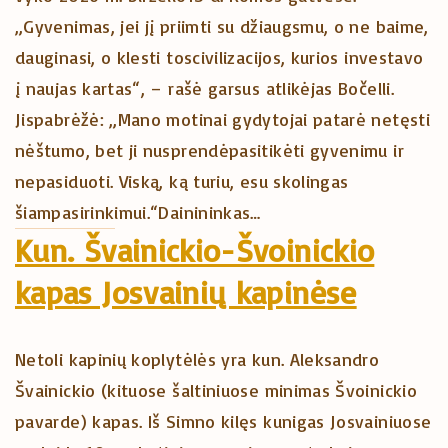
„Gyvenimas, jei jį priimti su džiaugsmu, o ne baime,
dauginasi, o klesti toscivilizacijos, kurios investavo
į naujas kartas“, – rašė garsus atlikėjas Bočelli.
Jispabrėžė: „Mano motinai gydytojai patarė netęsti
nėštumo, bet ji nusprendėpasitikėti gyvenimu ir
nepasiduoti. Viską, ką turiu, esu skolingas
šiampasirinkimui.“Dainininkas…
Kun. Švainickio-Švoinickio
kapas Josvainių kapinėse
Netoli kapinių koplytėlės yra kun. Aleksandro
Švainickio (kituose šaltiniuose minimas Švoinickio
pavarde) kapas. Iš Simno kilęs kunigas Josvainiuose