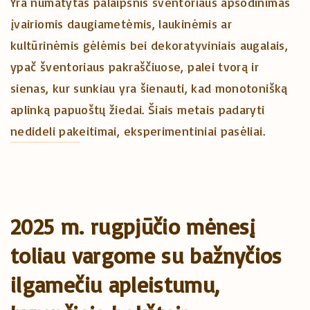
Yra numatytas palaipsnis šventoriaus apsodinimas
įvairiomis daugiametėmis, laukinėmis ar
kultūrinėmis gėlėmis bei dekoratyviniais augalais,
ypač šventoriaus pakraščiuose, palei tvorą ir
sienas, kur sunkiau yra šienauti, kad monotonišką
aplinką papuoštų žiedai. Šiais metais padaryti
nedideli pakeitimai, eksperimentiniai pasėliai.
2025 m. rugpjūčio mėnesį
toliau vargome su bažnyčios
ilgamečiu apleistumu,