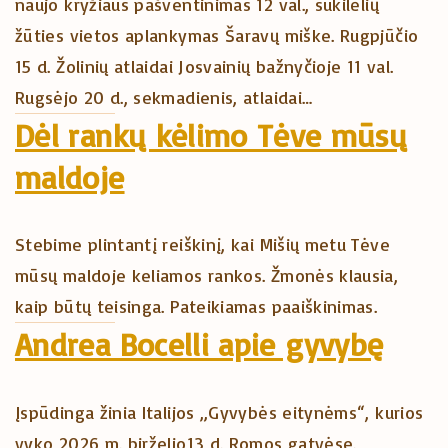
naujo kryžiaus pašventinimas 12 val., sukilėlių
žūties vietos aplankymas Šaravų miške. Rugpjūčio
15 d. Žolinių atlaidai Josvainių bažnyčioje 11 val.
Rugsėjo 20 d., sekmadienis, atlaidai…
Dėl rankų kėlimo Tėve mūsų
maldoje
Stebime plintantį reiškinį, kai Mišių metu Tėve
mūsų maldoje keliamos rankos. Žmonės klausia,
kaip būtų teisinga. Pateikiamas paaiškinimas.
Andrea Bocelli apie gyvybę
Įspūdinga žinia Italijos „Gyvybės eitynėms“, kurios
vyko 2026 m. birželio13 d. Romos gatvėse.