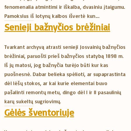
fenomenalia atmintimi ir iškalba, dvasiniu įtaigumu.
Pamokslus iš lotynų kalbos išvertė kun.…
Senieji bažnyčios brėžiniai
Tvarkant archyvą atrasti senieji Josvainių bažnyčios
brėžiniai, paruošti prieš bažnyčios statybą 1898 m.
Iš jų matosi, jog bažnyčia turėjo būti kur kas
puošnesnė. Dabar belieka spėlioti, ar supaprastinta
dėl lėšų stokos, ar kai kurie elementai buvo
pašalinti remontų metu, dingo dėl I ir II pasaulinių
karų sukeltų sugriovimų.
Gėlės šventoriuje