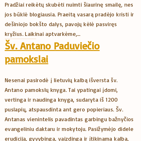
Pradžiai reikėtų skubėti nuimti šiaurinę smailę, nes
jos būklė blogiausia. Praeitą vasarą pradėjo kristi ir
dešiniojo bokšto dalys, pavojų kėlė pasviręs
kryžius. Laikinai aptvarkėme,…
Šv. Antano Paduviečio
pamokslai
Nesenai pasirodė į lietuvių kalbą išversta šv.
Antano pamokslų knyga. Tai ypatingai įdomi,
vertinga ir naudinga knyga, sudaryta iš 1200
puslapių, atspausdinta ant gero popieriaus. Šv.
Antanas vienintelis pavadintas garbingu bažnyčios
evangeliniu daktaru ir mokytoju. Pasižymėjo didele
erudicija, gyvybinga, vaizdinga ir įtikinama kalba,