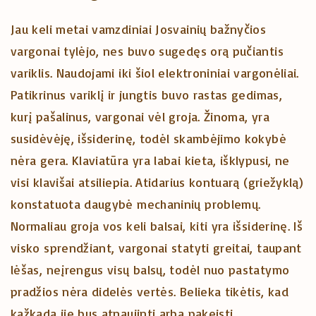
Jau keli metai vamzdiniai Josvainių bažnyčios
vargonai tylėjo, nes buvo sugedęs orą pučiantis
variklis. Naudojami iki šiol elektroniniai vargonėliai.
Patikrinus variklį ir jungtis buvo rastas gedimas,
kurį pašalinus, vargonai vėl groja. Žinoma, yra
susidėvėję, išsiderinę, todėl skambėjimo kokybė
nėra gera. Klaviatūra yra labai kieta, išklypusi, ne
visi klavišai atsiliepia. Atidarius kontuarą (griežyklą)
konstatuota daugybė mechaninių problemų.
Normaliau groja vos keli balsai, kiti yra išsiderinę. Iš
visko sprendžiant, vargonai statyti greitai, taupant
lėšas, neįrengus visų balsų, todėl nuo pastatymo
pradžios nėra didelės vertės. Belieka tikėtis, kad
kažkada jie bus atnaujinti arba pakeisti