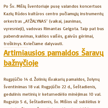
Po Šv. Mišių šventoriuje pusę valandos koncertuos
Kazlų Rūdos kultūros centro pučiamųjų instrumentų
orkestras „ATŽALYNAS’ (vaikai, jaunimas,
vyresnieji), vadovas Rimantas Gelgota. Taip pat bus
pabendravimas, kuklios vaišės, gaivūs gėrimai,
troškinys. Kviečiame dalyvauti.
Artimiausios pamaldos Šaravų
bažnyčioje
Rugpjūčio 14 d. Žolinių išvakarių pamaldos, žolynų
šventinimas 18 val. Rugpjūčio 22 d., šeštadienis,
gedulinis metinių ir keturnedėlio minėjimas 10 val.
Rugsėjo 5 d., šeštadienis, šv. Mišios už sukilėlius ir