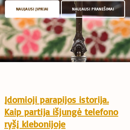
NAUJAUSI ĮVYKIAI
NAUJAUSI PRANEŠIMAI
Įdomioji parapijos istorija.
Kaip partija išjungė telefono
ryšį klebonijoje