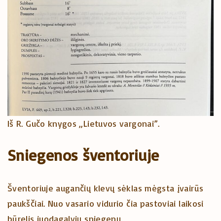
Iš R. Gučo knygos „Lietuvos vargonai”.
Sniegenos šventoriuje
Šventoriuje augančių klevų sėklas mėgsta įvairūs
paukščiai. Nuo vasario vidurio čia pastoviai laikosi
būrelis juodagalvių sniegenų.