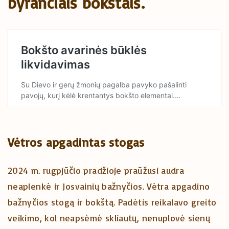
byrančiais bokštais.
Vėtros apgadintas stogas
2024 m. rugpjūčio pradžioje praūžusi audra
neaplenkė ir Josvainių bažnyčios. Vėtra apgadino
bažnyčios stogą ir bokštą. Padėtis reikalavo greito
veikimo, kol neapsėmė skliautų, nenuplovė sienų