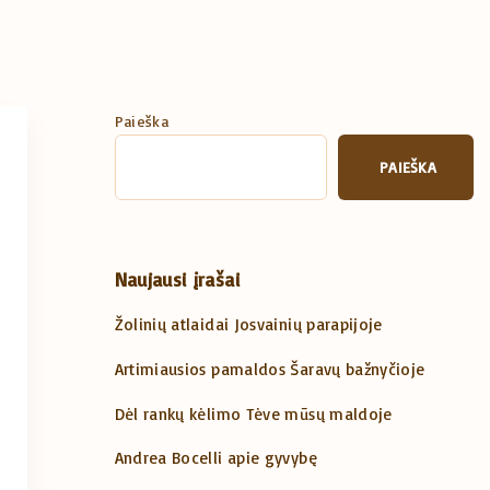
Paieška
PAIEŠKA
Naujausi įrašai
Žolinių atlaidai Josvainių parapijoje
Artimiausios pamaldos Šaravų bažnyčioje
Dėl rankų kėlimo Tėve mūsų maldoje
Andrea Bocelli apie gyvybę