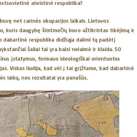
ostsovietinė ateistinė respublika?
buvę net carinės okupacijos laikais. Lietuvos
o, kuris daugybę šimtmečių buvo užtikrintas tikėjimą ir
 dabartinė respublika didžiąja dalimi tą padėtį
ykstančiai šaliai tai yra baisi nelaimė ir klaida. 50
iškus įstatymus, formavo ideologiškai orientuotus
as. Viskas liudija, kad vėl į tai grįžtame, kad dabartinė
s laikų, nes rezultatai yra panašūs.