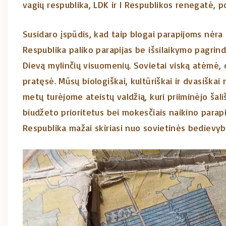
vagių respublika, LDK ir I Respublikos renegatė, p
Susidaro įspūdis, kad taip blogai parapijoms nėra 
Respublika paliko parapijas be išsilaikymo pagrind
Dievą mylinčių visuomenių. Sovietai viską atėmė, o
pratęsė. Mūsų biologiškai, kultūriškai ir dvasiškai n
metų turėjome ateistų valdžią, kuri priiminėjo šal
biudžeto prioritetus bei mokesčiais naikino parapij
Respublika mažai skiriasi nuo sovietinės bedievybė