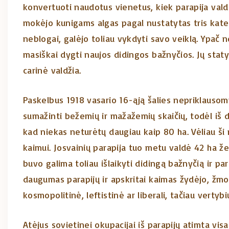
konvertuoti naudotus vienetus, kiek parapija vald
mokėjo kunigams algas pagal nustatytas tris kateg
neblogai, galėjo toliau vykdyti savo veiklą. Ypač 
masiškai dygti naujos didingos bažnyčios. Jų statyb
carinė valdžia.
Paskelbus 1918 vasario 16-ąją šalies nepriklauso
sumažinti bežemių ir mažažemių skaičių, todėl iš d
kad niekas neturėtų daugiau kaip 80 ha. Vėliau ši 
kaimui. Josvainių parapija tuo metu valdė 42 ha že
buvo galima toliau išlaikyti didingą bažnyčią ir par
daugumas parapijų ir apskritai kaimas žydėjo, žmo
kosmopolitinė, leftistinė ar liberali, tačiau vertybi
Atėjus sovietinei okupacijai iš parapijų atimta visa