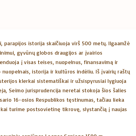
, parapijos istorija skaičiuoja virš 500 metų. Ilgaamžė
inimui, gyvūnų globos draugijos ar įvairios
enduoja į visas teises, nuopelnus, finansavimą ir
nuopelnais, istorija ir kultūros indėliu. Iš įvairių raštų
erijos klerkai sistematiškai ir užsispyrusiai lygiuoja
a, Seimo jurisprudencija neretai stokoja šios šalies
sario 16-osios Respublikos tęstinumas, tačiau lieka
škai turime postsovietinę tikrovę, slystančią į naujas