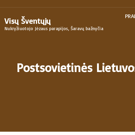
S
k
PRA
Visų Šventųjų
i
Nukryžiuotojo Jėzaus parapijos, Šaravų bažnyčia
p
t
o
c
Postsovietinės Lietuvo
o
n
t
e
n
t