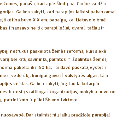
ė žemės, panašu, kad apie šimtą ha. Carinė valdžia
orijas. Galima sakyti, kad parapijos laikėsi pakankamai
neįtikėtina buvo XIX am. pabaiga, kai Lietuvoje ėmė
as finansavo ne tik parapijiečiai, dvarai, tačiau ir
mybę, netrukus paskelbta žemės reforma, kuri siekė
varų bei kitų savininkų paimtos ir išdalintos žemės,
norma pakelta iki 150 ha. Tai davė paskatą vystytis
mės, vedė ūkį, kunigai gavo iš valstybės algas, taip
apijos veiklas. Galima sakyti, jog tuo laikotarpiu
nės būrėsi į skaitlingas organizacijas, mokykla buvo ne
ų, patriotizmo ir pilietiškumo tvirtove.
 nuosavybė. Dar stalinistinių laikų pradžioje parapijai