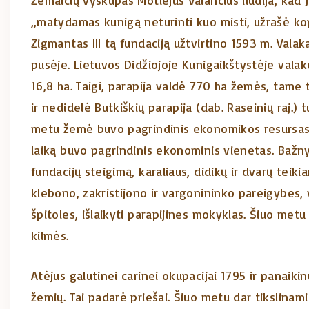
Žemaičių vyskupas Motiejus Valančius liudija, kad
„matydamas kunigą neturinti kuo misti, užrašė kop
Zigmantas III tą fundaciją užtvirtino 1593 m. Valak
pusėje. Lietuvos Didžiojoje Kunigaikštystėje vala
16,8 ha. Taigi, parapija valdė 770 ha žemės, tame 
ir nedidelė Butkiškių parapija (dab. Raseinių raj.) 
metu žemė buvo pagrindinis ekonomikos resursas. 
laiką buvo pagrindinis ekonominis vienetas. Bažnyč
fundacijų steigimą, karaliaus, didikų ir dvarų teiki
klebono, zakristijono ir vargonininko pareigybes, v
špitoles, išlaikyti parapijines mokyklas. Šiuo met
kilmės.
Atėjus galutinei carinei okupacijai 1795 ir panaikin
žemių. Tai padarė priešai. Šiuo metu dar tikslina