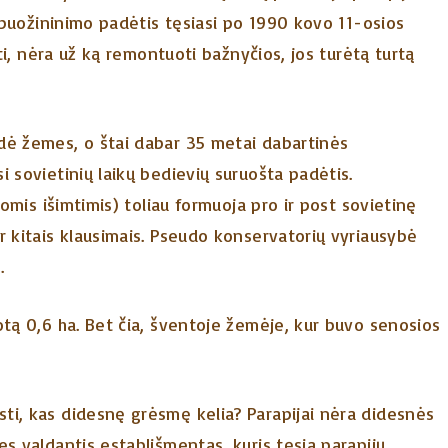
išbuožininimo padėtis tęsiasi po 1990 kovo 11-osios
sti, nėra už ką remontuoti bažnyčios, jos turėtą turtą
dė žemes, o štai dabar 35 metai dabartinės
 sovietinių laikų bedievių suruošta padėtis.
romis išimtimis) toliau formuoja pro ir post sovietinę
r kitais klausimais. Pseudo konservatorių vyriausybė
.
otą 0,6 ha. Bet čia, šventoje žemėje, kur buvo senosios
ti, kas didesnę grėsmę kelia? Parapijai nėra didesnės
s valdantis establišmentas, kuris tęsia parapijų