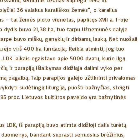
 Josvainių seniūnas Leonas Sapiega 1590 m.
lyčiai 36 valakus karališkos žemės“, o karalius
as – tai žemės ploto vienetas, paplitęs XVII a. 1-oje
ko dydis buvo 21,38 ha, tuo tarpu Užnemunės dalyje
tarpe buvo miškų, ganyklų ir dirbamų laukų. Net nuošali
turėjo virš 400 ha fundaciją. Reikia atminti, jog tuo
LDK laikais egzistavo apie 5000 dvarų, kurie ilgą
ių ir parapijų išlaikymas didžiąja dalimi vyko per
amą pagalbą. Taip parapijos galėjo užtikrinti privalomas
ykdyti sudėtingą liturgiją, puošti bažnyčias, steigti
u 95 proc. Lietuvos kultūros paveldo yra bažnytinės
us LDK, iš parapijų buvo atimta didžioji dalis turėtų
mi duomenys, bandant suprasti senuosius brėžinius,