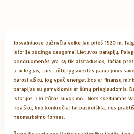
Josvainiuose bažnyčia veikė jau prieš 1520 m. Taigi
istorija būdinga daugumai Lietuvos parapijų. Palyg
bendruomenės yra ką tik atsiradusios, tačiau pret
privilegijas, tarsi būtų lygiavertės parapijoms savo 
darosi aišku, jog ypač energetikos ar finansų minist
parapijas su gamyklomis ar šūnų prieglaudomis. Dej
istorijos ir kultūros suvokimo. Nors skelbiamas Va
neaišku, kuo konkrečiai tai pasireiškia, nes prakti
neomarksimo formas.