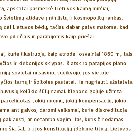
ūrą, apskritai pasmerkė Lietuvos kaimą mirčiai,
švietimą atidavė į nihilistų ir kosmopolitų rankas.
ją dėl Lietuvos bėdų, tačiau dabar patys matome, kad
vo piliečiais ir parapijomis kaip priešai.
i, kurie iliustruoja, kaip atrodė Josvainiai 1860 m., tais
yčios ir klebonijos sklypas. Iš atskiro parapijos plano
oniją sovietai nusavino, sueikvojo, jos vietoje
čios tarnų ir špitolės pastatai. Jie nugriauti, užstatyta
e buvusių kolūkio šūlų namai. Klebono gojuje užimta
parceliuotas. Jokių nuomų, jokių kompensacijų, jokio
lipama ant galvos, daromi veiksmai, kurie diskredituoja
tų paklausti, ar netampa vagimi tas, kuris žinodamas
e šią šalį ir į jos konstituciją įdėkime titulą: Lietuvos