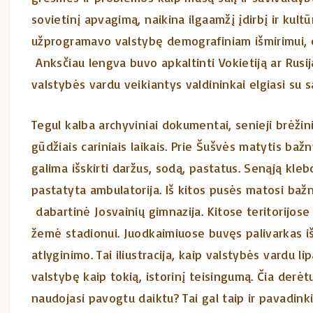
sovietinį apvagimą, naikina ilgaamžį įdirbį ir kult
užprogramavo valstybę demografiniam išmirimui, o 
Anksčiau lengva buvo apkaltinti Vokietiją ar Rusi
valstybės vardu veikiantys valdininkai elgiasi su sa
Tegul kalba archyviniai dokumentai, senieji brėžinia
gūdžiais cariniais laikais. Prie Šušvės matytis bažn
galima išskirti daržus, sodą, pastatus. Senąją kleb
pastatyta ambulatorija. Iš kitos pusės matosi bažny
dabartinė Josvainių gimnazija. Kitose teritorijos
žemė stadionui. Juodkaimiuose buvęs palivarkas iš
atlyginimo. Tai iliustracija, kaip valstybės vardu 
valstybę kaip tokią, istorinį teisingumą. Čia derė
naudojasi pavogtu daiktu? Tai gal taip ir pavadinkim