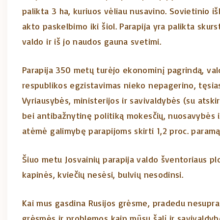
palikta 3 ha, kuriuos vėliau nusavino. Sovietinio 
akto paskelbimo iki šiol. Parapija yra palikta skur
valdo ir iš jo naudos gauna svetimi.
Parapija 350 metų turėjo ekonominį pagrindą, val
respublikos egzistavimas nieko nepagerino, tęsiasi
Vyriausybės, ministerijos ir savivaldybės (su atski
bei antibažnytinę politiką mokesčių, nuosavybės i
atėmė galimybę parapijoms skirti 1,2 proc. paramą
Šiuo metu Josvainių parapija valdo šventoriaus pl
kapinės, kviečių nesėsi, bulvių nesodinsi.
Kai mus gasdina Rusijos grėsme, pradedu nesupras
grėsmės ir problemos kaip mūsų šalį ir savivaldybe