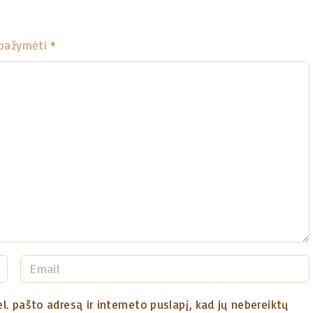
i pažymėti
*
E
m
a
l. pašto adresą ir interneto puslapį, kad jų nebereiktų