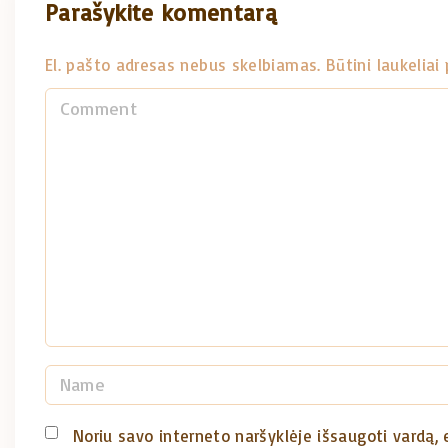
Parašykite komentarą
El. pašto adresas nebus skelbiamas.
Būtini laukelia
C
o
m
m
e
n
t
N
a
m
Noriu savo interneto naršyklėje išsaugoti vardą, e