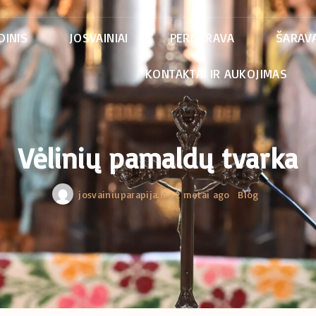
DINIS
JOSVAINIAI
PERNARAVA
ŠARAVA
KONTAKTAI IR AUKOJIMAS
Vėlinių pamaldų tvarka
josvainiuparapija.lt
2 metai ago
Blog