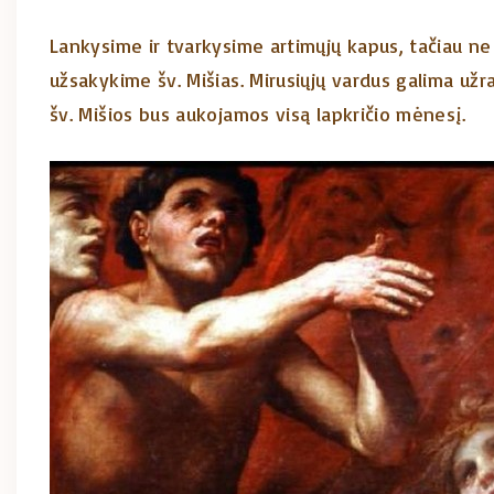
Lankysime ir tvarkysime artimųjų kapus, tačiau ne
užsakykime šv. Mišias. Mirusiųjų vardus galima užra
šv. Mišios bus aukojamos visą lapkričio mėnesį.