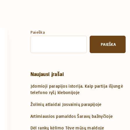
Paieška
PAIEŠKA
Naujausi įrašai
Įdomioji parapijos istorija. Kaip partija išjungė
telefono ryšį klebonijoje
Žolinių atlaidai Josvainių parapijoje
Artimiausios pamaldos Šaravų bažnyčioje
Dėl rankų kėlimo Tėve mūsų maldoje