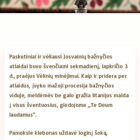
Paskutiniai ir vėliausi Josvainių bažnyčios
atlaidai buvo švenčiami sekmadienį, lapkričio 3
d., praėjus Vėlinių minėjimui. Kaip ir pridera per
atlaidus, įvyko mažoji procesija bažnyčios
viduje, meldėmės be galo gražia litanijos malda
į visus šventuosius, giedojome „Te Deum
laudamus”.
Pamoksle klebonas uždavė loginį šoką,