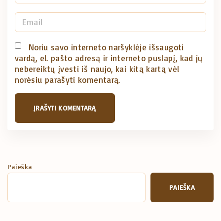
a
m
E
e
m
*
a
Noriu savo interneto naršyklėje išsaugoti
vardą, el. pašto adresą ir interneto puslapį, kad jų
i
nebereiktų įvesti iš naujo, kai kitą kartą vėl
l
norėsiu parašyti komentarą.
*
Paieška
PAIEŠKA