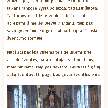
žodžiai, jog šventumo galima siekti ne tik
laikant rankose vyskupo lazdą, tačiau ir šluotą.
Tai tarnystės kitiems ženklas, kai darbai
atliekami iš meilės Dievui ir artimui, taip pat
savo gyvenimui. Ko gero tai pati paprasčiausia
šventumo formulė.
Nuoširdi padėka visiems prisidėjusiems prie
atlaidų šventės, patarnautojams, choristams,
maldininkams, taip pat daktarei Giedrei už gėlių
auką šventovei ir pagarbos gestą šventiesiems.