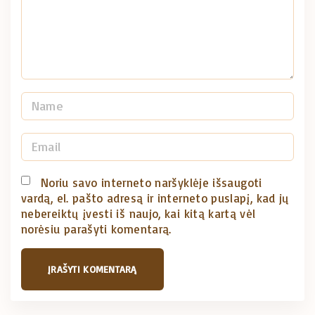
n
t
N
a
m
E
e
m
*
a
Noriu savo interneto naršyklėje išsaugoti
vardą, el. pašto adresą ir interneto puslapį, kad jų
i
nebereiktų įvesti iš naujo, kai kitą kartą vėl
l
norėsiu parašyti komentarą.
*