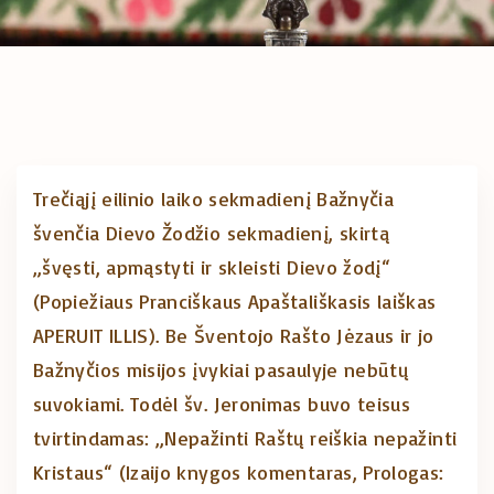
Trečiąjį eilinio laiko sekmadienį Bažnyčia
švenčia Dievo Žodžio sekmadienį, skirtą
„švęsti, apmąstyti ir skleisti Dievo žodį“
(Popiežiaus Pranciškaus Apaštališkasis laiškas
APERUIT ILLIS). Be Šventojo Rašto Jėzaus ir jo
Bažnyčios misijos įvykiai pasaulyje nebūtų
suvokiami. Todėl šv. Jeronimas buvo teisus
tvirtindamas: „Nepažinti Raštų reiškia nepažinti
Kristaus“ (Izaijo knygos komentaras, Prologas: