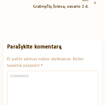
Next
Grabnyčių šviesa, vasario 2 d.
Parašykite komentarą
El. pašto adresas nebus skelbiamas.
Būtini
laukeliai pažymėti
*
C
o
m
m
e