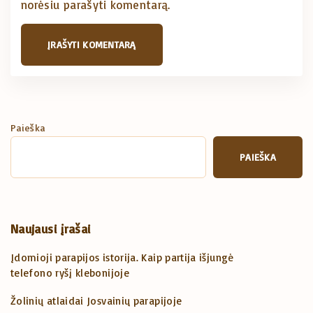
norėsiu parašyti komentarą.
*
Paieška
PAIEŠKA
Naujausi įrašai
Įdomioji parapijos istorija. Kaip partija išjungė
telefono ryšį klebonijoje
Žolinių atlaidai Josvainių parapijoje