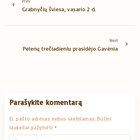
Prev
Grabnyčių šviesa, vasario 2 d.
Next
Pelenų trečiadieniu prasidėjo Gavėnia
Parašykite komentarą
El. pašto adresas nebus skelbiamas.
Būtini
laukeliai pažymėti
*
C