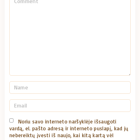
o
m
m
e
n
t
N
a
m
E
e
m
*
a
Noriu savo interneto naršyklėje išsaugoti
vardą, el. pašto adresą ir interneto puslapį, kad jų
i
nebereiktų įvesti iš naujo, kai kitą kartą vėl
l