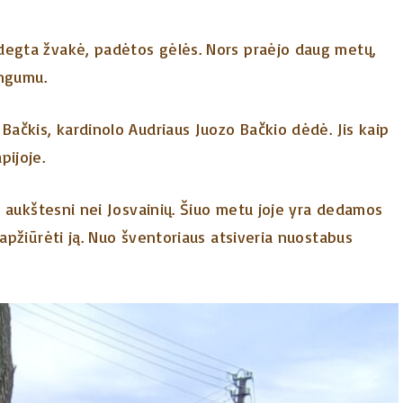
degta žvakė, padėtos gėlės. Nors praėjo daug metų,
ingumu.
Bačkis, kardinolo Audriaus Juozo Bačkio dėdė. Jis kaip
pijoje.
ai aukštesni nei Josvainių. Šiuo metu joje yra dedamos
 apžiūrėti ją. Nuo šventoriaus atsiveria nuostabus