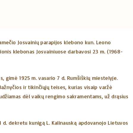
lgamečio Josvainių parapijos klebono kun. Leono
elionis klebonas Josvainiuose darbavosi 23 m. (1968-
 gimė 1925 m. vasario 7 d. Rumšiškių miestelyje.
žnyčios ir tikinčiųjų teises, kurias visaip varžė
audžiamas dėl vaikų rengimo sakramentams, už drąsius
1 d. dekretu kunigą L. Kalinauską apdovanojo Lietuvos