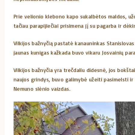
Prie velionio klebono kapo sukalbėtos maldos, už
tačiau parapijiečiai prisimena jį su pagarba ir dėk
Vilkijos bažnyčią pastatė kanauninkas Stanislovas 
jaunas kunigas kažkada buvo vikaru Josvainių para
Vilkijos bažnyčia yra trečdaliu didesnė, jos bokšt
naujos grindys, buvo galimybė užeiti pasimelsti ir
Nemuno slėnio vaizdas.