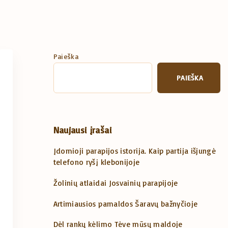
Paieška
PAIEŠKA
Naujausi įrašai
Įdomioji parapijos istorija. Kaip partija išjungė
telefono ryšį klebonijoje
Žolinių atlaidai Josvainių parapijoje
Artimiausios pamaldos Šaravų bažnyčioje
Dėl rankų kėlimo Tėve mūsų maldoje