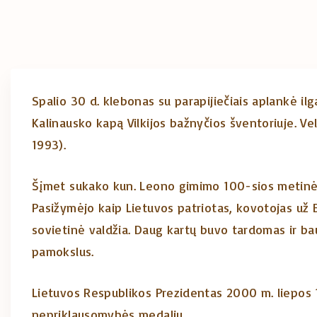
Spalio 30 d. klebonas su parapijiečiais aplankė i
Kalinausko kapą Vilkijos bažnyčios šventoriuje. V
1993).
Šįmet sukako kun. Leono gimimo 100-sios metinės,
Pasižymėjo kaip Lietuvos patriotas, kovotojas už Ba
sovietinė valdžia. Daug kartų buvo tardomas ir b
pamokslus.
Lietuvos Respublikos Prezidentas 2000 m. liepos 
nepriklausomybės medaliu.