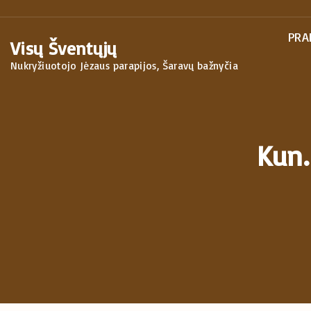
S
k
PRA
Visų Šventųjų
i
Nukryžiuotojo Jėzaus parapijos, Šaravų bažnyčia
p
t
o
c
Kun.
o
n
t
e
n
t