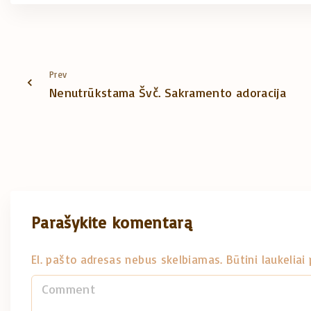
Prev
Nenutrūkstama Švč. Sakramento adoracija
Parašykite komentarą
El. pašto adresas nebus skelbiamas.
Būtini laukelia
C
o