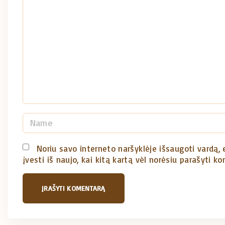
m
m
e
n
t
N
a
m
Noriu savo interneto naršyklėje išsaugoti vardą, e
įvesti iš naujo, kai kitą kartą vėl norėsiu parašyti k
e
*