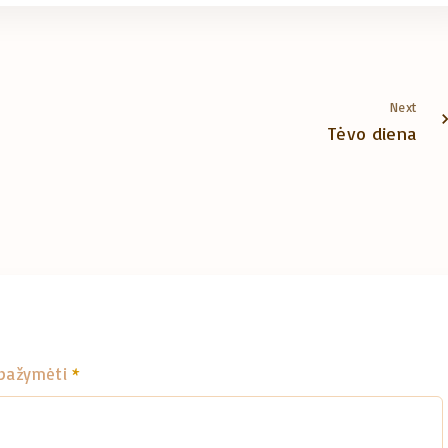
Next
Tėvo diena
i pažymėti
*