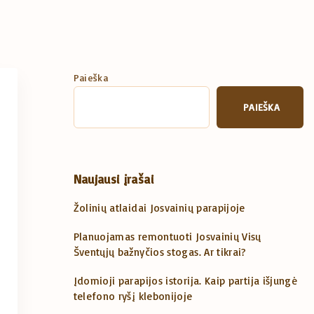
Paieška
PAIEŠKA
Naujausi įrašai
Žolinių atlaidai Josvainių parapijoje
Planuojamas remontuoti Josvainių Visų
Šventųjų bažnyčios stogas. Ar tikrai?
Įdomioji parapijos istorija. Kaip partija išjungė
telefono ryšį klebonijoje