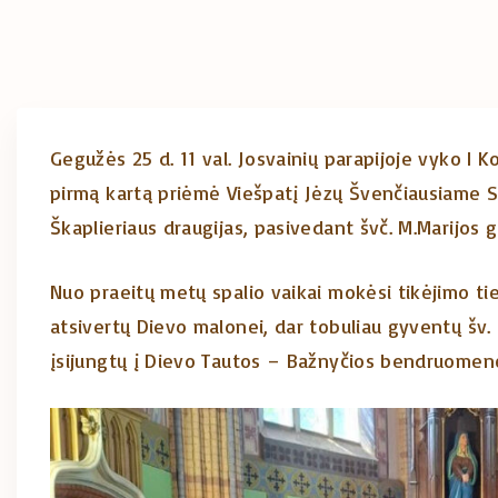
Gegužės 25 d. 11 val. Josvainių parapijoje vyko I K
pirmą kartą priėmė Viešpatį Jėzų Švenčiausiame Sa
Škaplieriaus draugijas, pasivedant švč. M.Marijos g
Nuo praeitų metų spalio vaikai mokėsi tikėjimo ties
atsivertų Dievo malonei, dar tobuliau gyventų šv. 
įsijungtų į Dievo Tautos – Bažnyčios bendruomen