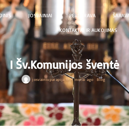
DINIS
JOSVAINIAI
PERNARAVA
ŠARAVA
KONTAKTAI IR AUKOJIMAS
I Šv.Komunijos šventė
josvainiuparapija.lt
1 metai ago
Blog