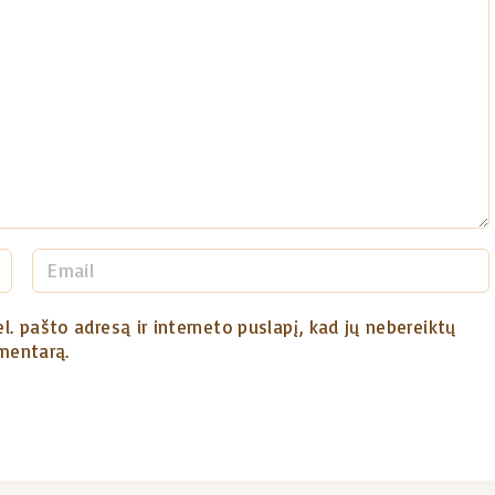
E
m
a
l. pašto adresą ir interneto puslapį, kad jų nebereiktų
omentarą.
i
l
*