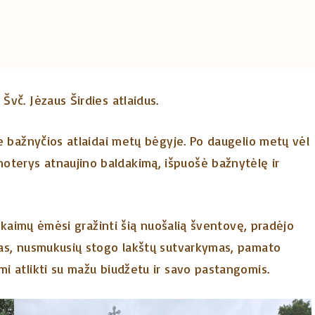
Švč. Jėzaus Širdies atlaidus.
oje bažnyčios atlaidai metų bėgyje. Po daugelio metų vėl
oterys atnaujino baldakimą, išpuošė bažnytėlę ir
ių kaimų ėmėsi gražinti šią nuošalią šventovę, pradėjo
imas, nusmukusių stogo lakštų sutvarkymas, pamato
mi atlikti su mažu biudžetu ir savo pastangomis.