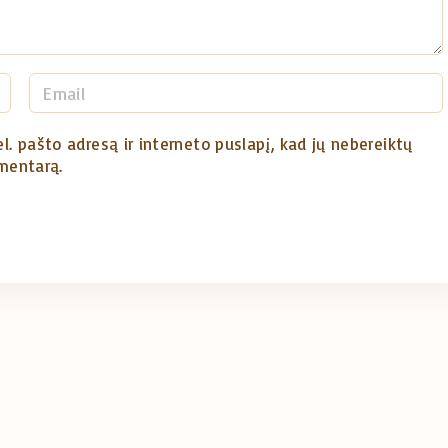
E
m
a
l. pašto adresą ir interneto puslapį, kad jų nebereiktų
omentarą.
i
l
*