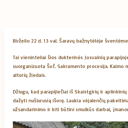
Birželio 22 d. 13 val. Šaravų bažnytėlėje šventėme 
Tai vieninteliai šios dukterinės Josvainių parapij
suorganizuota Švč. Sakramento procesija. Kaimo m
altorių žiedais.
Džiugu, kad parapijiečiai iš Skaistgirių ir aplinkin
dažyti nušiurusią išorę. Laukia vėjalenčių pakeit
užsandarinimo ir kiti būtini smulkūs darbai, įmano