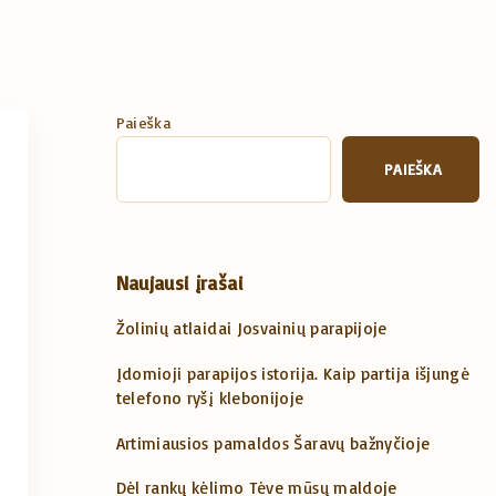
Paieška
PAIEŠKA
Naujausi įrašai
Žolinių atlaidai Josvainių parapijoje
Įdomioji parapijos istorija. Kaip partija išjungė
telefono ryšį klebonijoje
Artimiausios pamaldos Šaravų bažnyčioje
Dėl rankų kėlimo Tėve mūsų maldoje