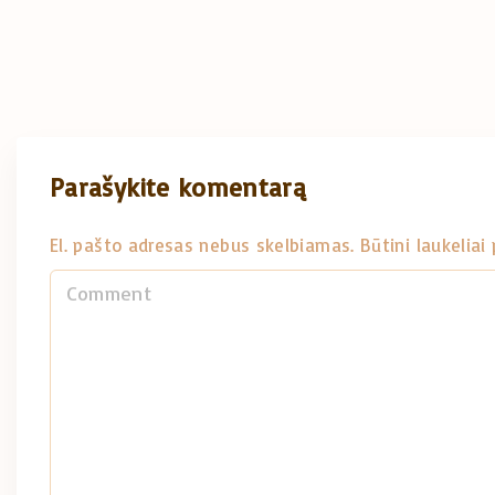
Parašykite komentarą
El. pašto adresas nebus skelbiamas.
Būtini laukelia
C
o
m
m
e
n
t