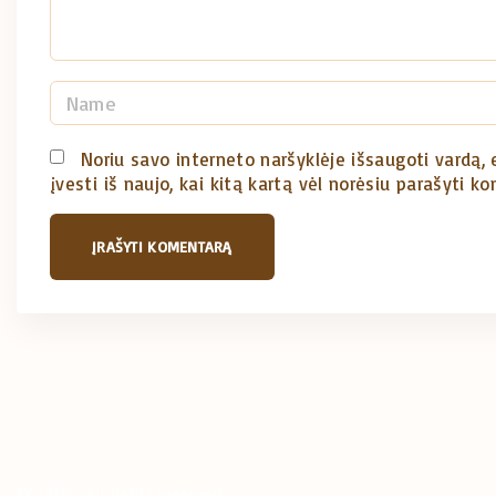
N
a
m
Noriu savo interneto naršyklėje išsaugoti vardą, e
įvesti iš naujo, kai kitą kartą vėl norėsiu parašyti k
e
*
©
2026
- All rights reserved