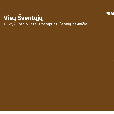
S
k
PRA
Visų Šventųjų
i
Nukryžiuotojo Jėzaus parapijos, Šaravų bažnyčia
p
t
o
c
o
n
t
e
n
t