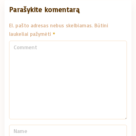
Parašykite komentarą
El. pašto adresas nebus skelbiamas.
Būtini
laukeliai pažymėti
*
C
o
m
m
e
n
t
N