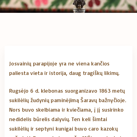
Josvainių parapijoje yra ne viena kančios
paliesta vieta ir istorija, daug tragiškų likimų.
Rugsėjo 6 d. klebonas suorganizavo 1863 metų
sukilėlių žudynių paminėjimą Šaravų bažnyčioje.
Nors buvo skelbiama ir kviečiama, į jį susirinko
nedidelis būrelis dalyvių. Ten keli šimtai
sukilėlių ir septyni kunigai buvo caro kazokų