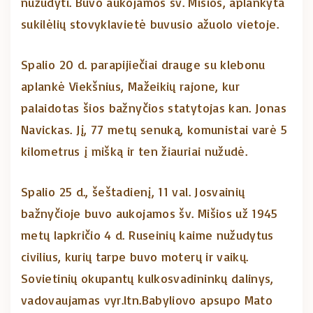
nužudyti. Buvo aukojamos šv. Mišios, aplankyta
sukilėlių stovyklavietė buvusio ažuolo vietoje.
Spalio 20 d. parapijiečiai drauge su klebonu
aplankė Viekšnius, Mažeikių rajone, kur
palaidotas šios bažnyčios statytojas kan. Jonas
Navickas. Jį, 77 metų senuką, komunistai varė 5
kilometrus į mišką ir ten žiauriai nužudė.
Spalio 25 d., šeštadienį, 11 val. Josvainių
bažnyčioje buvo aukojamos šv. Mišios už 1945
metų lapkričio 4 d. Ruseinių kaime nužudytus
civilius, kurių tarpe buvo moterų ir vaikų.
Sovietinių okupantų kulkosvadininkų dalinys,
vadovaujamas vyr.ltn.Babyliovo apsupo Mato