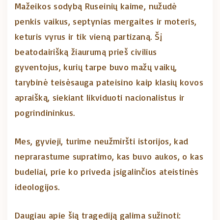
Mažeikos sodybą Ruseinių kaime, nužudė
penkis vaikus, septynias mergaites ir moteris,
keturis vyrus ir tik vieną partizaną. Šį
beatodairišką žiaurumą prieš civilius
gyventojus, kurių tarpe buvo mažų vaikų,
tarybinė teisėsauga pateisino kaip klasių kovos
apraišką, siekiant likviduoti nacionalistus ir
pogrindininkus.
Mes, gyvieji, turime neužmiršti istorijos, kad
neprarastume supratimo, kas buvo aukos, o kas
budeliai, prie ko priveda įsigalinčios ateistinės
ideologijos.
Daugiau apie šią tragediją galima sužinoti: