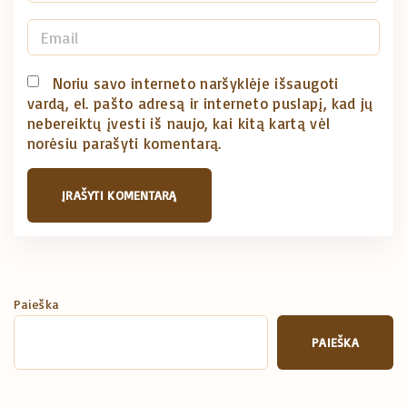
a
m
E
e
m
*
a
Noriu savo interneto naršyklėje išsaugoti
vardą, el. pašto adresą ir interneto puslapį, kad jų
i
nebereiktų įvesti iš naujo, kai kitą kartą vėl
l
norėsiu parašyti komentarą.
*
Paieška
PAIEŠKA