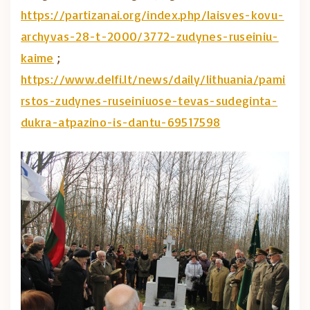
https://partizanai.org/index.php/laisves-kovu-
archyvas-28-t-2000/3772-zudynes-ruseiniu-
kaime
;
https://www.delfi.lt/news/daily/lithuania/pami
rstos-zudynes-ruseiniuose-tevas-sudeginta-
dukra-atpazino-is-dantu-69517598