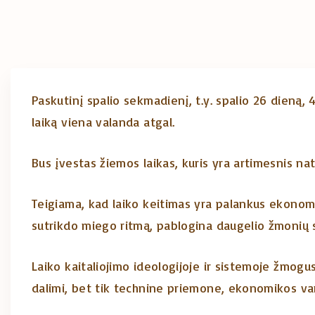
Paskutinį spalio sekmadienį, t.y. spalio 26 dieną, 4
laiką viena valanda atgal.
Bus įvestas žiemos laikas, kuris yra artimesnis nat
Teigiama, kad laiko keitimas yra palankus ekonomi
sutrikdo miego ritmą, pablogina daugelio žmonių s
Laiko kaitaliojimo ideologijoje ir sistemoje žmogu
dalimi, bet tik technine priemone, ekonomikos var