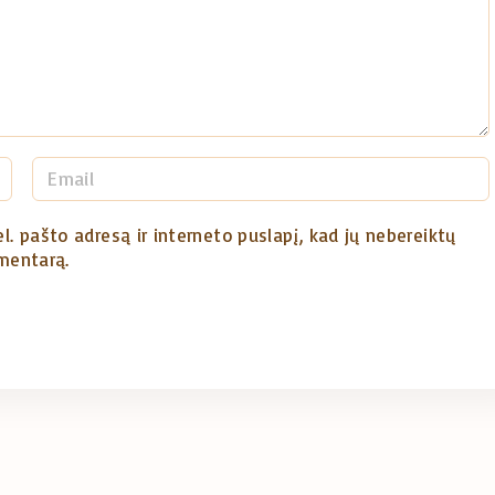
E
m
a
l. pašto adresą ir interneto puslapį, kad jų nebereiktų
omentarą.
i
l
*