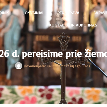
DINIS
JOSVAINIAI
PERNARAVA
ŠARAVA
KONTAKTAI IR AUKOJIMAS
 26 d. pereisime prie žiemo
josvainiuparapija.lt
10 mėnesių ago
Blog