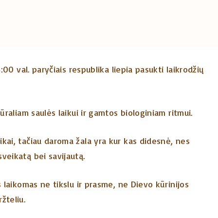
:00 val. paryčiais respublika liepia pasukti laikrodžių
ūraliam saulės laikui ir gamtos biologiniam ritmui.
kai, tačiau daroma žala yra kur kas didesnė, nes
veikatą bei savijautą.
s laikomas ne tikslu ir prasme, ne Dievo kūrinijos
žteliu.