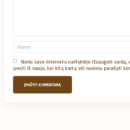
n
t
N
a
m
Noriu savo interneto naršyklėje išsaugoti vardą, e
įvesti iš naujo, kai kitą kartą vėl norėsiu parašyti k
e
*