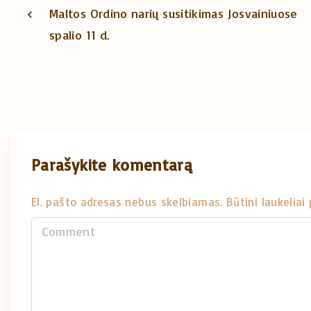
Maltos Ordino narių susitikimas Josvainiuose
spalio 11 d.
Parašykite komentarą
El. pašto adresas nebus skelbiamas.
Būtini laukelia
C
o
m
m
e