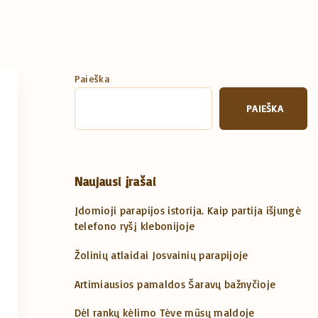
Paieška
PAIEŠKA
Naujausi įrašai
Įdomioji parapijos istorija. Kaip partija išjungė
telefono ryšį klebonijoje
Žolinių atlaidai Josvainių parapijoje
Artimiausios pamaldos Šaravų bažnyčioje
Dėl rankų kėlimo Tėve mūsų maldoje