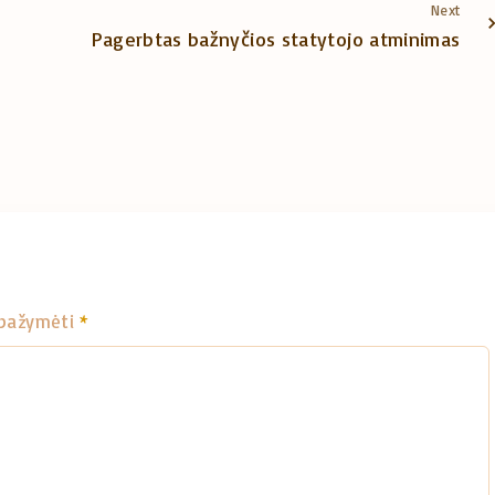
Next
Pagerbtas bažnyčios statytojo atminimas
i pažymėti
*