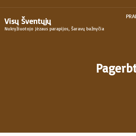
S
k
PRA
Visų Šventųjų
i
Nukryžiuotojo Jėzaus parapijos, Šaravų bažnyčia
p
t
o
c
Pagerbt
o
n
t
e
n
t