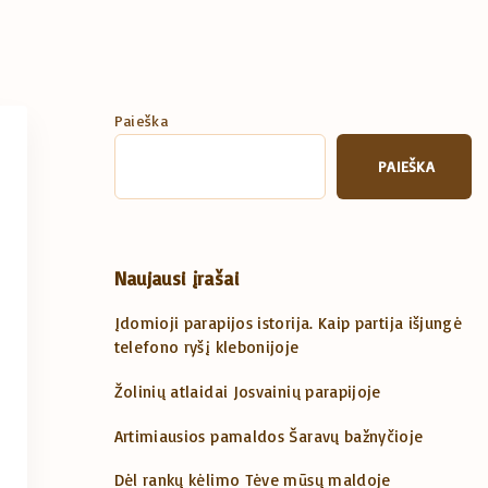
Paieška
PAIEŠKA
Naujausi įrašai
Įdomioji parapijos istorija. Kaip partija išjungė
telefono ryšį klebonijoje
Žolinių atlaidai Josvainių parapijoje
Artimiausios pamaldos Šaravų bažnyčioje
Dėl rankų kėlimo Tėve mūsų maldoje