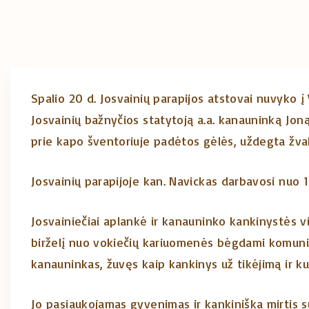
Spalio 20 d. Josvainių parapijos atstovai nuvyko į 
Josvainių bažnyčios statytoją a.a. kanauninką Jon
prie kapo šventoriuje padėtos gėlės, uždegta žva
Josvainių parapijoje kan. Navickas darbavosi nuo 
Josvainiečiai aplankė ir kanauninko kankinystės 
birželį nuo vokiečių kariuomenės bėgdami komuni
kanauninkas, žuvęs kaip kankinys už tikėjimą ir k
Jo pasiaukojamas gyvenimas ir kankiniška mirtis sud