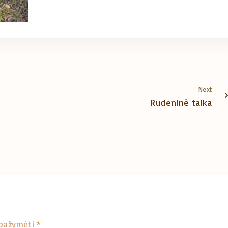
Next
Rudeninė talka
i pažymėti
*