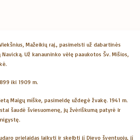
Viekšnius, Mažeikių raj., pasimelsti už dabartinės
ą Navicką. Už kanauninko vėlę paaukotos Šv. Mišios,
kė.
1899 iki 1909 m.
vietą Maigų miške, pasimeldę uždegė žvakę. 1941 m.
stai šaudė šviesuomenę, jų žvėriškumą patyrė ir
unigystę.
aro prielaidas laikyti ir skelbti jį Dievo šventuoju, jį