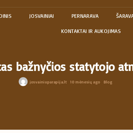
DINIS
JOSVAINIAI
PERNARAVA
ŠARAVA
KONTAKTAI IR AUKOJIMAS
as bažnyčios statytojo a
josvainiuparapija.lt
10 mėnesių ago
Blog