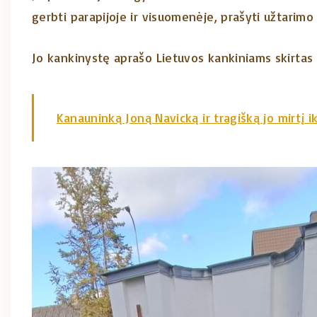
gerbti parapijoje ir visuomenėje, prašyti užtarimo
Jo kankinystę aprašo Lietuvos kankiniams skirtas 
Kanauninką Joną Navicką ir tragišką jo mirtį ik